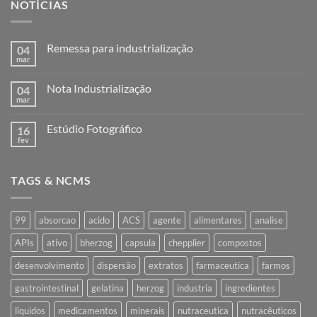
NOTÍCIAS
Remessa para industrialização
04
mar
Nenhum
comentário
em
Nota Industrialização
04
Remessa
para
mar
Nenhum
industrialização
comentário
em
Estúdio Fotográfico
16
Nota
Industrialização
fev
Nenhum
comentário
em
Estúdio
TAGS & NCMS
Fotográfico
99
absorcao
acido
ACS
agente
alimentares
analise
APIs
ativo
bherzog
capsula
chepplier
compostos
desenvolvimento
dispersão
extratos
farmaceutica
farmos
gastrointestinal
gelatina
herzog
industria
ingredientes
liquidos
medicamentos
minerais
nutraceutica
nutracêuticos