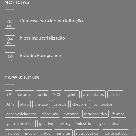
NOTÍCIAS
Remessa para industrialização
04
mar
Nenhum
comentário
em
Nota Industrialização
04
Remessa
para
mar
Nenhum
industrialização
comentário
em
Estúdio Fotográfico
16
Nota
Industrialização
fev
Nenhum
comentário
em
Estúdio
TAGS & NCMS
Fotográfico
99
absorcao
acido
ACS
agente
alimentares
analise
APIs
ativo
bherzog
capsula
chepplier
compostos
desenvolvimento
dispersão
extratos
farmaceutica
farmos
gastrointestinal
gelatina
herzog
industria
ingredientes
liquidos
medicamentos
minerais
nutraceutica
nutracêuticos