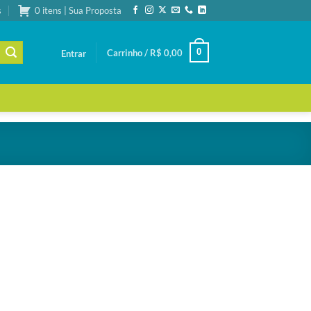
s
0 itens | Sua Proposta
0
Carrinho /
R$
0,00
Entrar