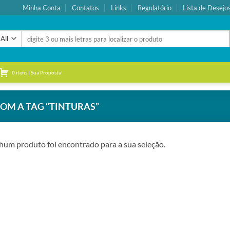
Minha Conta
Contatos
Links
Regulatório
Lista de Desejo
Pesquisar
por:
0 itens | Sua Proposta
M A TAG “TINTURAS”
um produto foi encontrado para a sua seleção.