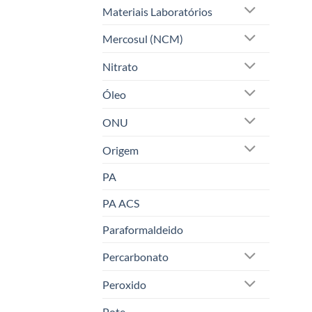
Materiais Laboratórios
Mercosul (NCM)
Nitrato
Óleo
ONU
Origem
PA
PA ACS
Paraformaldeido
Percarbonato
Peroxido
Pote