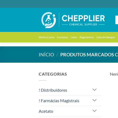
Skip
to
content
Minha Conta
Contatos
Links
Regulatório
Lista de Desejos
INÍCIO
/
PRODUTOS MARCADOS CO
CATEGORIAS
Nenh
! Distribuidores
! Farmácias Magistrais
Acetato