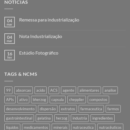
NOTÍCIAS
Remessa para industrialização
04
mar
Nenhum
comentário
em
Nota Industrialização
04
Remessa
para
mar
Nenhum
industrialização
comentário
em
Estúdio Fotográfico
16
Nota
Industrialização
fev
Nenhum
comentário
em
Estúdio
TAGS & NCMS
Fotográfico
99
absorcao
acido
ACS
agente
alimentares
analise
APIs
ativo
bherzog
capsula
chepplier
compostos
desenvolvimento
dispersão
extratos
farmaceutica
farmos
gastrointestinal
gelatina
herzog
industria
ingredientes
liquidos
medicamentos
minerais
nutraceutica
nutracêuticos