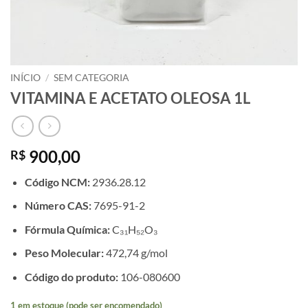
INÍCIO
/
SEM CATEGORIA
VITAMINA E ACETATO OLEOSA 1L
900,00
R$
Código NCM:
2936.28.12
Número CAS:
7695-91-2
Fórmula Química:
C₃₁H₅₂O₃
Peso Molecular:
472,74 g/mol
Código do produto:
106-080600
1 em estoque (pode ser encomendado)