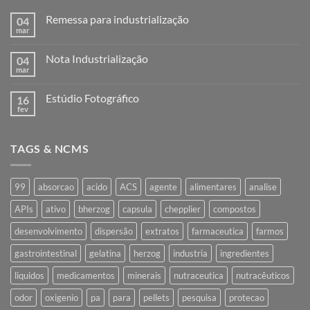
Remessa para industrialização
04
mar
Nenhum
comentário
em
Nota Industrialização
04
Remessa
para
mar
Nenhum
industrialização
comentário
em
Estúdio Fotográfico
16
Nota
Industrialização
fev
Nenhum
comentário
em
Estúdio
TAGS & NCMS
Fotográfico
99
absorcao
acido
ACS
agente
alimentares
analise
APIs
ativo
bherzog
capsula
chepplier
compostos
desenvolvimento
dispersão
extratos
farmaceutica
farmos
gastrointestinal
gelatina
herzog
industria
ingredientes
liquidos
medicamentos
minerais
nutraceutica
nutracêuticos
odor
oxigenio
pa
para
pellets
pesquisa
protecao