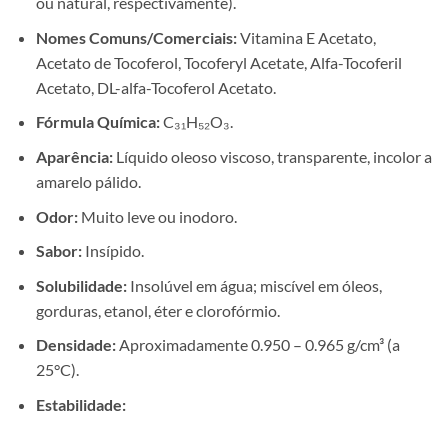
ou natural, respectivamente).
Nomes Comuns/Comerciais:
Vitamina E Acetato,
Acetato de Tocoferol, Tocoferyl Acetate, Alfa-Tocoferil
Acetato, DL-alfa-Tocoferol Acetato.
Fórmula Química:
C₃₁H₅₂O₃.
Aparência:
Líquido oleoso viscoso, transparente, incolor a
amarelo pálido.
Odor:
Muito leve ou inodoro.
Sabor:
Insípido.
Solubilidade:
Insolúvel em água; miscível em óleos,
gorduras, etanol, éter e clorofórmio.
Densidade:
Aproximadamente 0.950 – 0.965 g/cm³ (a
25°C).
Estabilidade: