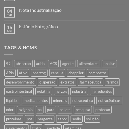
comentário
em
Nota Industrialização
04
Remessa
para
mar
Nenhum
industrialização
comentário
em
Estúdio Fotográfico
16
Nota
Industrialização
fev
Nenhum
comentário
em
Estúdio
TAGS & NCMS
Fotográfico
99
absorcao
acido
ACS
agente
alimentares
analise
APIs
ativo
bherzog
capsula
chepplier
compostos
desenvolvimento
dispersão
extratos
farmaceutica
farmos
gastrointestinal
gelatina
herzog
industria
ingredientes
liquidos
medicamentos
minerais
nutraceutica
nutracêuticos
odor
oxigenio
pa
para
pellets
pesquisa
protecao
proteinas
pós
reagente
sabor
sodio
solução
suplementos
trato
umidade
vitaminas