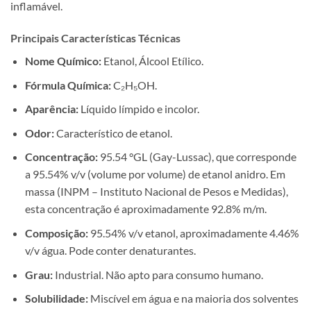
inflamável.
Principais Características Técnicas
Nome Químico:
Etanol, Álcool Etílico.
Fórmula Química:
C₂H₅OH.
Aparência:
Líquido límpido e incolor.
Odor:
Característico de etanol.
Concentração:
95.54 °GL (Gay-Lussac), que corresponde
a 95.54% v/v (volume por volume) de etanol anidro. Em
massa (INPM – Instituto Nacional de Pesos e Medidas),
esta concentração é aproximadamente 92.8% m/m.
Composição:
95.54% v/v etanol, aproximadamente 4.46%
v/v água. Pode conter denaturantes.
Grau:
Industrial. Não apto para consumo humano.
Solubilidade:
Miscível em água e na maioria dos solventes