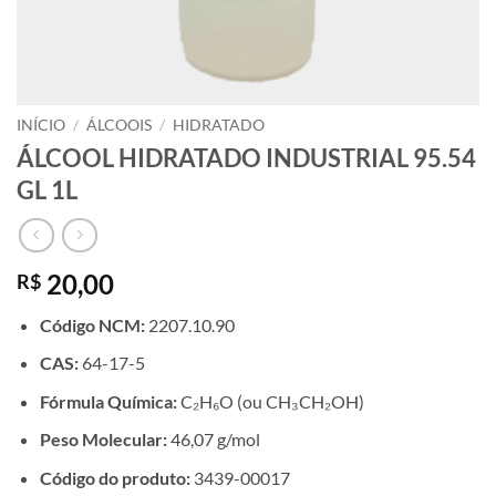
INÍCIO
/
ÁLCOOIS
/
HIDRATADO
ÁLCOOL HIDRATADO INDUSTRIAL 95.54
GL 1L
20,00
R$
Código NCM:
2207.10.90
CAS:
64-17-5
Fórmula Química:
C₂H₆O (ou CH₃CH₂OH)
Peso Molecular:
46,07 g/mol
Código do produto:
3439-00017