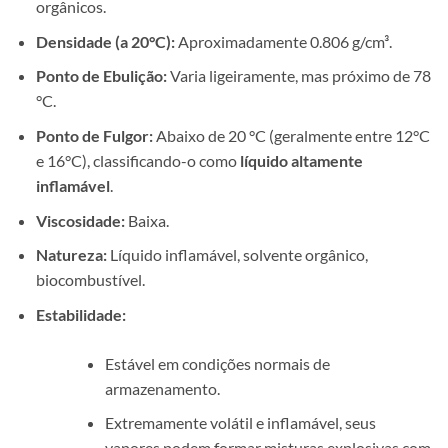
orgânicos.
Densidade (a 20°C):
Aproximadamente 0.806 g/cm³.
Ponto de Ebulição:
Varia ligeiramente, mas próximo de 78
°C.
Ponto de Fulgor:
Abaixo de 20 °C (geralmente entre 12°C
e 16°C), classificando-o como
líquido altamente
inflamável
.
Viscosidade:
Baixa.
Natureza:
Líquido inflamável, solvente orgânico,
biocombustível.
Estabilidade:
Estável em condições normais de
armazenamento.
Extremamente volátil e inflamável, seus
vapores podem formar misturas explosivas com