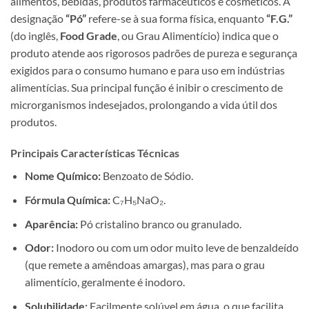
alimentos, bebidas, produtos farmacêuticos e cosméticos. A
designação
“Pó”
refere-se à sua forma física, enquanto
“F.G.”
(do inglês,
Food Grade
, ou Grau Alimentício) indica que o
produto atende aos rigorosos padrões de pureza e segurança
exigidos para o consumo humano e para uso em indústrias
alimentícias. Sua principal função é inibir o crescimento de
microrganismos indesejados, prolongando a vida útil dos
produtos.
Principais Características Técnicas
Nome Químico:
Benzoato de Sódio.
Fórmula Química:
C₇H₅NaO₂.
Aparência:
Pó cristalino branco ou granulado.
Odor:
Inodoro ou com um odor muito leve de benzaldeído
(que remete a amêndoas amargas), mas para o grau
alimentício, geralmente é inodoro.
Solubilidade:
Facilmente solúvel em água, o que facilita