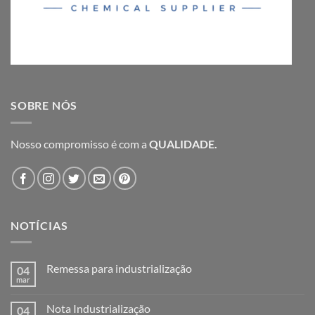
SOBRE NÓS
Nosso compromisso é com a
QUALIDADE.
NOTÍCIAS
Remessa para industrialização
04
mar
Nenhum
comentário
em
Nota Industrialização
04
Remessa