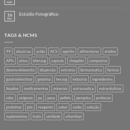
para
mar
Nenhum
industrialização
comentário
em
Estúdio Fotográfico
16
Nota
Industrialização
fev
Nenhum
comentário
em
Estúdio
TAGS & NCMS
Fotográfico
99
absorcao
acido
ACS
agente
alimentares
analise
APIs
ativo
bherzog
capsula
chepplier
compostos
desenvolvimento
dispersão
extratos
farmaceutica
farmos
gastrointestinal
gelatina
herzog
industria
ingredientes
liquidos
medicamentos
minerais
nutraceutica
nutracêuticos
odor
oxigenio
pa
para
pellets
pesquisa
protecao
proteinas
pós
reagente
sabor
sodio
solução
suplementos
trato
umidade
vitaminas