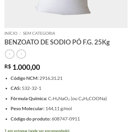
INÍCIO
/
SEM CATEGORIA
BENZOATO DE SODIO PÓ F.G. 25Kg
1.000,00
R$
Código NCM:
2916.31.21
CAS:
532-32-1
Fórmula Química:
C₇H₅NaO₂ (ou C₆H₅COONa)
Peso Molecular:
144,11 g/mol
Código do produto:
608747-0911
1 em estoque (pode ser encomendado)