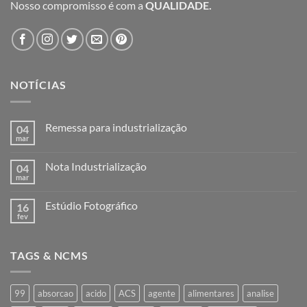
Nosso compromisso é com a
QUALIDADE.
NOTÍCIAS
Remessa para industrialização
04
mar
Nenhum
comentário
em
Nota Industrialização
04
Remessa
para
mar
Nenhum
industrialização
comentário
em
Estúdio Fotográfico
16
Nota
Industrialização
fev
Nenhum
comentário
em
Estúdio
TAGS & NCMS
Fotográfico
99
absorcao
acido
ACS
agente
alimentares
analise