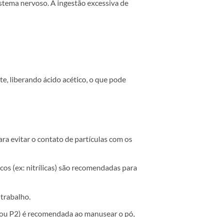
istema nervoso. A ingestão excessiva de
e, liberando ácido acético, o que pode
ra evitar o contato de partículas com os
os (ex: nitrílicas) são recomendadas para
 trabalho.
 ou P2) é recomendada ao manusear o pó,