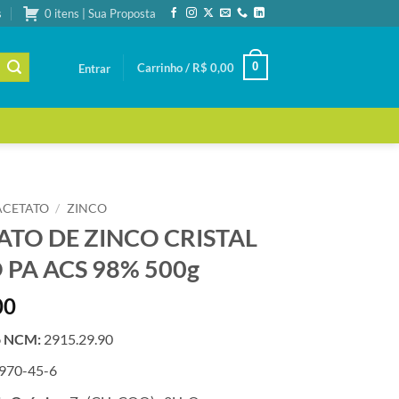
s
0 itens | Sua Proposta
0
Carrinho /
R$
0,00
Entrar
ACETATO
/
ZINCO
ATO DE ZINCO CRISTAL
 PA ACS 98% 500g
00
o NCM:
2915.29.90
970-45-6