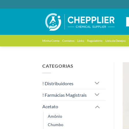
Skip
to
content
Minha Conta
Contatos
Links
Regulatório
Lista de Desejos
CATEGORIAS
! Distribuidores
! Farmácias Magistrais
Acetato
Amônio
Chumbo