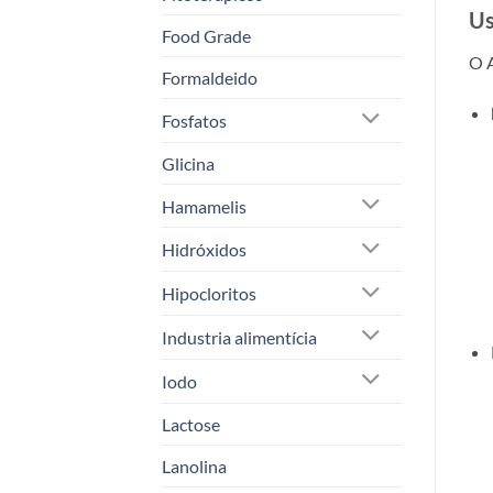
Us
Food Grade
O A
Formaldeido
Fosfatos
Glicina
Hamamelis
Hidróxidos
Hipocloritos
Industria alimentícia
Iodo
Lactose
Lanolina