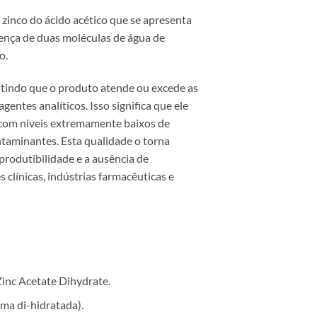
 zinco do ácido acético que se apresenta
sença de duas moléculas de água de
o.
ntindo que o produto atende ou excede as
entes analíticos. Isso significa que ele
 com níveis extremamente baixos de
ntaminantes. Esta qualidade o torna
eprodutibilidade e a ausência de
s clínicas, indústrias farmacêuticas e
Zinc Acetate Dihydrate.
a di-hidratada).