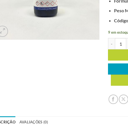
Fórmul
Peso M
Código
9 em estoqu
ACETATO D
SCRIÇÃO
AVALIAÇÕES (0)