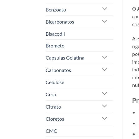
O
Benzoato
com
Bicarbonatos
cri
Bisacodil
A e
Brometo
rig
pos
Capsulas Gelatina
imp
ind
Carbonatos
int
Celulose
nut
Cera
Pr
Citrato
Cloretos
CMC