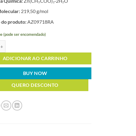
a Química:
Zn(CH₃COO)₂·2H₂O
olecular:
219,50 g/mol
 do produto:
AZ09718RA
e (pode ser encomendado)
E ZINCO CRISTAL 2H2O PA ACS 98% 500g quantidade
ADICIONAR AO CARRINHO
BUY NOW
QUERO DESCONTO