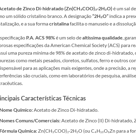
Acetato de Zinco Di-hidratado (Zn(CH₃COO)₂·2H₂O)
é um sal de
o um sólido cristalino branco. A designação
“2H₂O”
indica a pre
stalização, e a sua forma
cristalina
facilita o manuseio e a dissoluçã
specificação
P.A. ACS 98%
é um selo de
altíssima qualidade
, gara
orosas especificações da American Chemical Society (ACS) para reag
sui uma pureza mínima de 98% de acetato de zinco di-hidratado,
urezas como metais pesados, cloretos, sulfatos, ferro e outros co
ispensável para as aplicações mais exigentes, onde a precisão, a r
erferências são cruciais, como em laboratórios de pesquisa, análise
racêuticas.
incipais Características Técnicas
Nome Químico:
Acetato de Zinco Di-hidratado.
Nomes Comuns/Comerciais:
Acetato de Zinco (II) Di-hidratado, 
Fórmula Química:
Zn(CH₃COO)₂·2H₂O (ou C₄H₁₀O₆Zn para a form