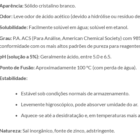
Aparência:
Sólido cristalino branco.
Odor:
Leve odor de ácido acético (devido a hidrólise ou resíduo de
Solubilidade:
Facilmente solúvel em água; solúvel em etanol.
Grau:
P.A. ACS (Para Análise, American Chemical Society) com 9
conformidade com os mais altos padrões de pureza para reagentes
pH (solução a 5%):
Geralmente ácido, entre 5.0 e 6.5.
Ponto de Fusão:
Aproximadamente 100 °C (com perda de água).
Estabilidade:
Estável sob condições normais de armazenamento.
Levemente higroscópico, pode absorver umidade do ar.
Aquece-se até a desidratação e, em temperaturas mais 
Natureza:
Sal inorgânico, fonte de zinco, adstringente.