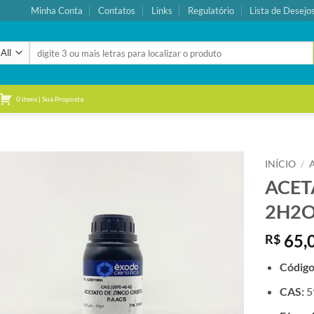
Minha Conta
Contatos
Links
Regulatório
Lista de Desejo
Pesquisar
por:
0 itens | Sua Proposta
INÍCIO
/
ACET
Adicionar
2H2O
à lista de
desejos
65,
R$
Códig
CAS:
5