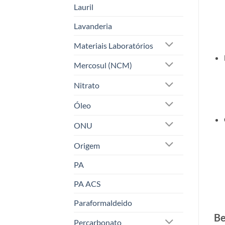
Lauril
Lavanderia
Materiais Laboratórios
Mercosul (NCM)
Nitrato
Óleo
ONU
Origem
PA
PA ACS
Paraformaldeido
Be
Percarbonato