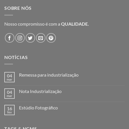
SOBRE NÓS
Nosso compromisso é com a
QUALIDADE.
NOTÍCIAS
Remessa para industrialização
04
mar
Nenhum
comentário
em
Nota Industrialização
04
Remessa
para
mar
Nenhum
industrialização
comentário
em
Estúdio Fotográfico
16
Nota
Industrialização
fev
Nenhum
comentário
em
Estúdio
TAGS & NCMS
Fotográfico