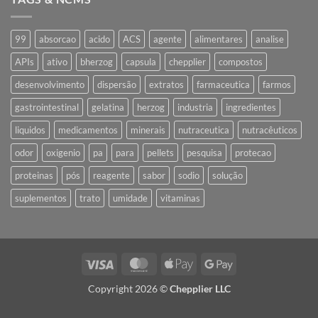
99
absorcao
acido
ACS
agente
alimentares
analise
APIs
ativo
bherzog
capsula
chepplier
compostos
desenvolvimento
dispersão
extratos
farmaceutica
farmos
gastrointestinal
gelatina
herzog
industria
ingredientes
liquidos
medicamentos
minerais
nutraceutica
nutracêuticos
odor
oxigenio
pa
para
pellets
pesquisa
protecao
proteinas
pós
reagente
sabor
sodio
solução
suplementos
trato
umidade
vitaminas
Visa
MasterCard
Apple
Google
Pay
Pay
Copyright 2026 ©
Chepplier LLC