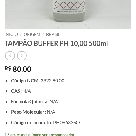
INÍCIO
/
ORIGEM
/
BRASIL
TAMPÃO BUFFER PH 10,00 500ml
80,00
R$
Código NCM:
3822.90.00
CAS:
N/A
Fórmula Química:
N/A
Peso Molecular:
N/A
Código do produto:
PH09633SO
12 em estoque (pode ser encomendado)