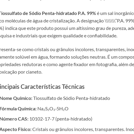
Tiossulfato de Sódio Penta-hidratado P.A. 99%
é um sal inorgânic
co moléculas de água de cristalização. A designação \\\\\\\”P.A. 99
) indica que este produto possui um altíssimo grau de pureza, ade
quisa e industriais que exigem qualidade e confiabilidade.
esenta-se como cristais ou grânulos incolores, transparentes, in
amente solúvel em água, formando soluções neutras. É um compo
priedades redutoras e como agente fixador em fotografia, além de
oxicação por cianeto.
incipais Características Técnicas
Nome Químico:
Tiossulfato de Sódio Penta-hidratado
Fórmula Química:
Na₂S₂O₃·5H₂O
Número CAS:
10102-17-7 (penta-hidratado)
Aspecto Físico:
Cristais ou grânulos incolores, transparentes. In