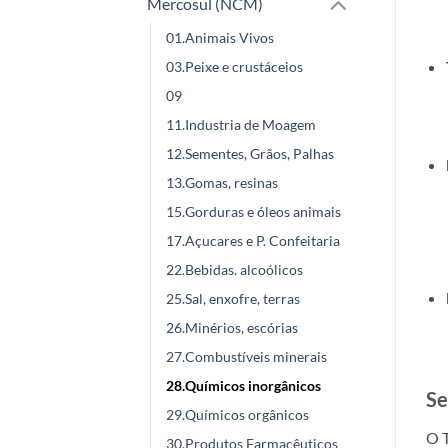
Mercosul (NCM)
01.Animais Vivos
03.Peixe e crustáceios
09
11.Industria de Moagem
12.Sementes, Grãos, Palhas
13.Gomas, resinas
15.Gorduras e óleos animais
17.Açucares e P. Confeitaria
22.Bebidas. alcoólicos
25.Sal, enxofre, terras
26.Minérios, escórias
27.Combustíveis minerais
28.Químicos inorgânicos
Se
29.Químicos orgânicos
O T
30.Produtos Farmacêuticos