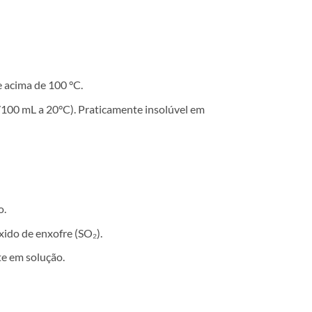
e acima de 100 °C.
100 mL a 20°C). Praticamente insolúvel em
o.
ido de enxofre (SO₂).
e em solução.