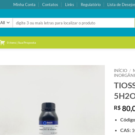
Minha Conta
Contatos
Links
Regulatório
Lista de Desejo
Pesquisar
por:
0 itens | Sua Proposta
INÍCIO
/
INORGÂN
TIOS
Adicionar
à lista de
5H2O
desejos
80,
R$
Códig
CAS:
1