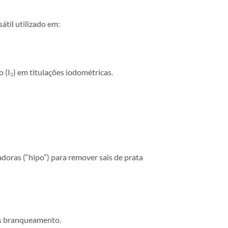
til utilizado em:
 (I₂) em titulações iodométricas.
doras (“hipo”) para remover sais de prata
ós branqueamento.