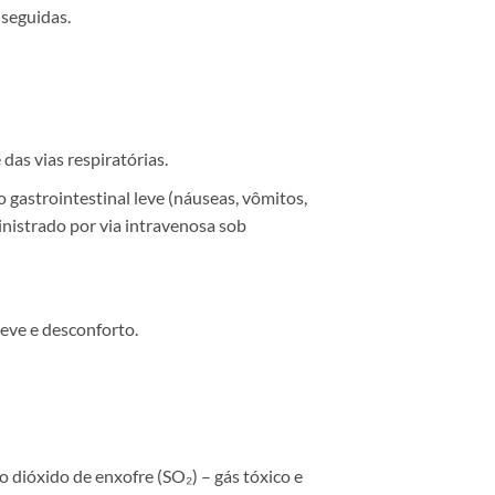
 seguidas.
das vias respiratórias.
 gastrointestinal leve (náuseas, vômitos,
inistrado por via intravenosa sob
leve e desconforto.
 dióxido de enxofre (SO₂) – gás tóxico e