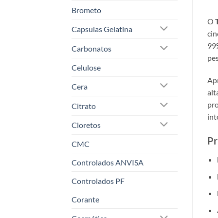
Brometo
O
Capsulas Gelatina
cin
99%
Carbonatos
pes
Celulose
Apr
Cera
alt
pro
Citrato
int
Cloretos
Pr
CMC
Controlados ANVISA
Controlados PF
Corante