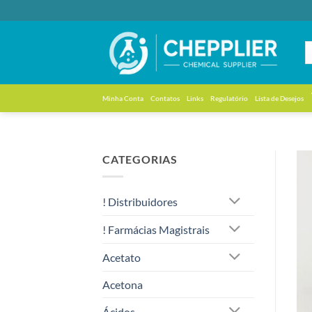
Skip
to
content
Minha Conta
Contatos
Links
Regulatório
Lista de Desejos
CATEGORIAS
! Distribuidores
! Farmácias Magistrais
Acetato
Acetona
Ácidos