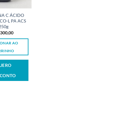
NA C ÁCIDO
CO-L PA ACS
250g
300,00
IONAR AO
RRINHO
UERO
SCONTO