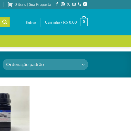
s
0 itens | Sua Proposta
0
Carrinho /
R$
0,00
Entrar