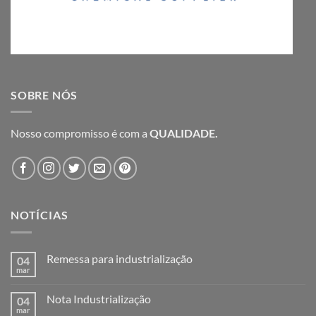
SOBRE NÓS
Nosso compromisso é com a
QUALIDADE.
NOTÍCIAS
Remessa para industrialização
04
mar
Nenhum
comentário
em
Nota Industrialização
04
Remessa
para
mar
Nenhum