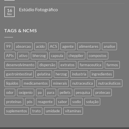
industrialização
comentário
em
Estúdio Fotográfico
16
Nota
Industrialização
fev
Nenhum
comentário
em
Estúdio
TAGS & NCMS
Fotográfico
99
absorcao
acido
ACS
agente
alimentares
analise
APIs
ativo
bherzog
capsula
chepplier
compostos
desenvolvimento
dispersão
extratos
farmaceutica
farmos
gastrointestinal
gelatina
herzog
industria
ingredientes
liquidos
medicamentos
minerais
nutraceutica
nutracêuticos
odor
oxigenio
pa
para
pellets
pesquisa
protecao
proteinas
pós
reagente
sabor
sodio
solução
suplementos
trato
umidade
vitaminas