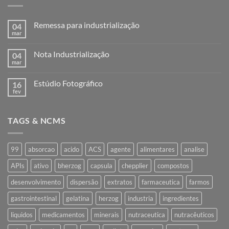
Remessa para industrialização
04
mar
Nenhum
comentário
em
Nota Industrialização
04
Remessa
para
mar
Nenhum
industrialização
comentário
em
Estúdio Fotográfico
16
Nota
Industrialização
fev
Nenhum
comentário
em
Estúdio
TAGS & NCMS
Fotográfico
99
absorcao
acido
ACS
agente
alimentares
analise
APIs
ativo
bherzog
capsula
chepplier
compostos
desenvolvimento
dispersão
extratos
farmaceutica
farmos
gastrointestinal
gelatina
herzog
industria
ingredientes
liquidos
medicamentos
minerais
nutraceutica
nutracêuticos