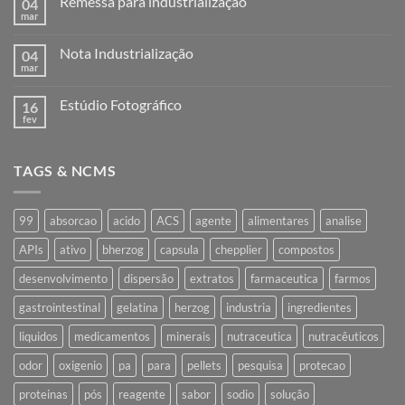
Remessa para industrialização
04
mar
Nenhum
comentário
em
Nota Industrialização
04
Remessa
para
mar
Nenhum
industrialização
comentário
em
Estúdio Fotográfico
16
Nota
Industrialização
fev
Nenhum
comentário
em
Estúdio
TAGS & NCMS
Fotográfico
99
absorcao
acido
ACS
agente
alimentares
analise
APIs
ativo
bherzog
capsula
chepplier
compostos
desenvolvimento
dispersão
extratos
farmaceutica
farmos
gastrointestinal
gelatina
herzog
industria
ingredientes
liquidos
medicamentos
minerais
nutraceutica
nutracêuticos
odor
oxigenio
pa
para
pellets
pesquisa
protecao
proteinas
pós
reagente
sabor
sodio
solução