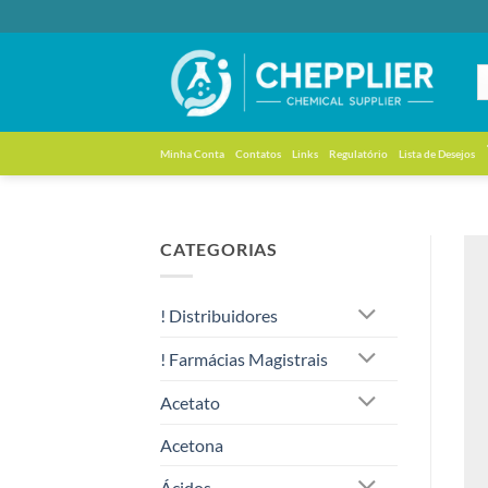
Skip
to
content
Minha Conta
Contatos
Links
Regulatório
Lista de Desejos
CATEGORIAS
! Distribuidores
! Farmácias Magistrais
Acetato
Acetona
Ácidos