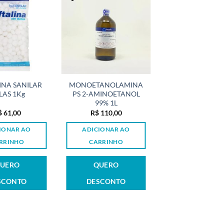
INA SANILAR
MONOETANOLAMINA
LAS 1Kg
PS 2-AMINOETANOL
99% 1L
$
61,00
R$
110,00
IONAR AO
ADICIONAR AO
RRINHO
CARRINHO
UERO
QUERO
SCONTO
DESCONTO