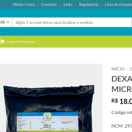
Minha Conta
Contatos
Links
Regulatório
Lista de Desejo
Pesquisar
por:
0 itens | Sua Proposta
INÍCIO
/
DEXA
Adicionar
MICR
à lista de
desejos
18.
R$
Código in
NCM: 293