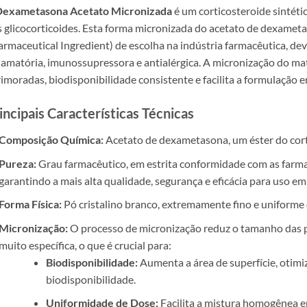
exametasona Acetato Micronizada
é um corticosteroide sintéti
 glicocorticoides. Esta forma micronizada do acetato de dexamet
rmaceutical Ingredient) de escolha na indústria farmacêutica, dev
lamatória, imunossupressora e antialérgica. A micronização do mate
imoradas, biodisponibilidade consistente e facilita a formulação 
incipais Características Técnicas
Composição Química:
Acetato de dexametasona, um éster do cor
Pureza:
Grau farmacêutico, em estrita conformidade com as farmac
garantindo a mais alta qualidade, segurança e eficácia para uso 
Forma Física:
Pó cristalino branco, extremamente fino e uniforme
Micronização:
O processo de micronização reduz o tamanho das pa
muito específica, o que é crucial para:
Biodisponibilidade:
Aumenta a área de superfície, otim
biodisponibilidade.
Uniformidade de Dose:
Facilita a mistura homogênea 