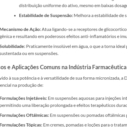
distribuição uniforme do ativo, mesmo em baixas dosag
Estabilidade de Suspensão:
Melhora a estabilidade de s
Mecanismo de Ação:
Atua ligando-se a receptores de glicocortic
gênica e resultando em poderosos efeitos anti-inflamatórios e i
Solubilidade:
Praticamente insolúvel em água, o que a torna idea
sustentada ou em suspensões.
os e Aplicações Comuns na Indústria Farmacêutica
ido à sua potência e à versatilidade de sua forma micronizada, 
encial na produção de:
Formulações Injetáveis:
Em suspensões aquosas para injeções intr
permitindo uma liberação prolongada e efeitos terapêuticos dura
Formulações Oftálmicas:
Em suspensões ou pomadas oftálmicas p
Formulações Tópicas:
Em cremes, pomadas e loções para o tratame