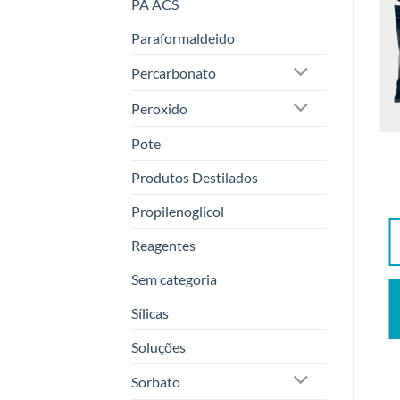
PA ACS
Paraformaldeido
Percarbonato
Peroxido
Pote
ÁLCOOL ISO PROPÍLICO
MENTHOL CRISTAL 1Kg
PA ACS 99.5% 1LT
Produtos Destilados
R$
350,00
R$
90,00
Propilenoglicol
ADICIONAR AO
ADICIONAR AO
Reagentes
CARRINHO
CARRINHO
Sem categoria
QUERO
QUERO
Sílicas
DESCONTO
DESCONTO
Soluções
Sorbato