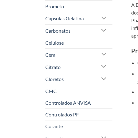
A
D
Brometo
dos
Capsulas Gelatina
Pha
inf
Carbonatos
apr
Celulose
Pr
Cera
Citrato
Cloretos
CMC
Controlados ANVISA
Controlados PF
Corante