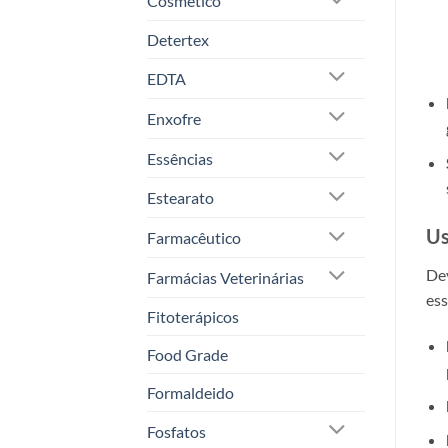
Cosmético
Detertex
EDTA
Enxofre
Essências
Estearato
Us
Farmacêutico
Dev
Farmácias Veterinárias
ess
Fitoterápicos
Food Grade
Formaldeido
Fosfatos