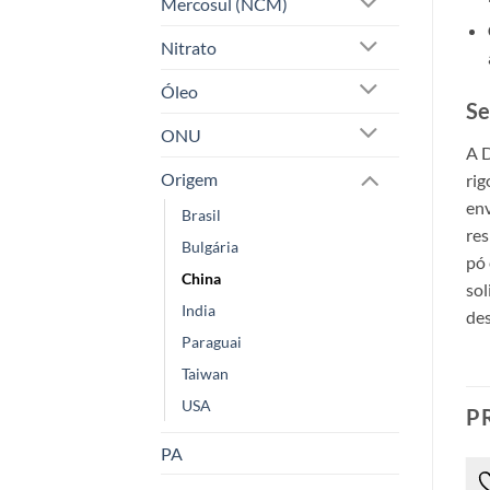
Mercosul (NCM)
Nitrato
Óleo
Se
ONU
A D
Origem
rig
env
Brasil
res
Bulgária
pó 
China
sol
India
des
Paraguai
Taiwan
USA
P
PA