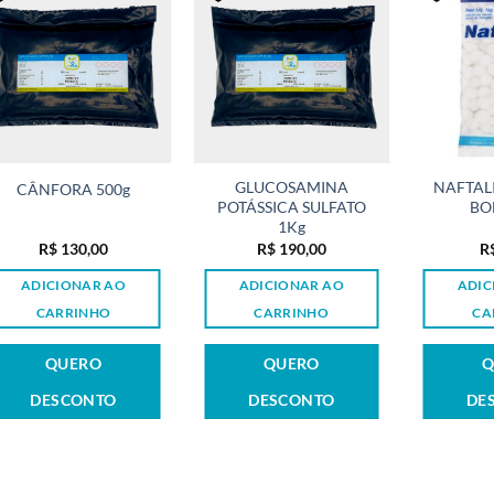
GLUCOSAMINA
NAFTAL
CÂNFORA 500g
POTÁSSICA SULFATO
BO
1Kg
R$
130,00
R$
190,00
R
ADICIONAR AO
ADICIONAR AO
ADIC
CARRINHO
CARRINHO
CA
QUERO
QUERO
Q
DESCONTO
DESCONTO
DE