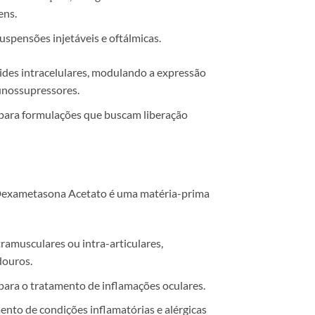
ens.
uspensões injetáveis e oftálmicas.
oides intracelulares, modulando a expressão
munossupressores.
l para formulações que buscam liberação
a Dexametasona Acetato é uma matéria-prima
amusculares ou intra-articulares,
douros.
ara o tratamento de inflamações oculares.
nto de condições inflamatórias e alérgicas