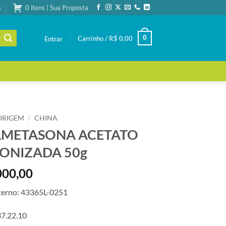
s
0 itens | Sua Proposta
0
Carrinho /
R$
0,00
Entrar
ORIGEM
/
CHINA
METASONA ACETATO
ONIZADA 50g
000,00
terno: 43365L-0251
7.22.10