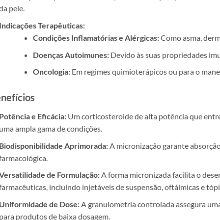
da pele.
Indicações Terapêuticas:
Condições Inflamatórias e Alérgicas:
Como asma, dermat
Doenças Autoimunes:
Devido às suas propriedades im
Oncologia:
Em regimes quimioterápicos ou para o manejo
nefícios
Potência e Eficácia:
Um corticosteroide de alta potência que ent
uma ampla gama de condições.
Biodisponibilidade Aprimorada:
A micronização garante absorção 
farmacológica.
Versatilidade de Formulação:
A forma micronizada facilita o des
farmacêuticas, incluindo injetáveis de suspensão, oftálmicas e tópi
Uniformidade de Dose:
A granulometria controlada assegura uma 
para produtos de baixa dosagem.