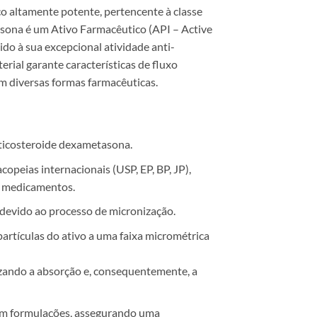
co altamente potente, pertencente à classe
asona é um Ativo Farmacêutico (API – Active
ido à sua excepcional atividade anti-
rial garante características de fluxo
em diversas formas farmacêuticas.
ticosteroide dexametasona.
opeias internacionais (USP, EP, BP, JP),
em medicamentos.
 devido ao processo de micronização.
rtículas do ativo a uma faixa micrométrica
izando a absorção e, consequentemente, a
em formulações, assegurando uma