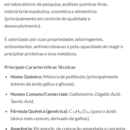
em laboratórios de pesquisa, análises químicas finas,
indústria farmacêutica, cosmética e alimentícia
(principalmente em controle de qualidade e
desenvolvimento).
É valorizado por suas propriedades adstringentes,
antioxidantes, antimicrobianas e pela capacidade de reagir e
precipitar proteínas e íons metálicos.
Principais Características Técnicas
Nome Químico:
Mistura de polifenóis (principalmente
ésteres de ácido gálico e glicose).
Nomes Comuns/Comerciais:
Gallotannin, Digallic Acid,
Tannic Acid.
Fórmula Química (genérica):
C₇₆H₅₂O₄₆ (para o ácido
tânico mais comum, derivado de galhas).
Aparência:
Pó amorfo, de coloração amarelada a castanha