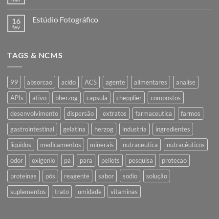
Nenhum
industrialização
comentário
em
Estúdio Fotográfico
16
Nota
Industrialização
fev
Nenhum
comentário
em
Estúdio
TAGS & NCMS
Fotográfico
99
absorcao
acido
ACS
agente
alimentares
analise
APIs
ativo
bherzog
capsula
chepplier
compostos
desenvolvimento
dispersão
extratos
farmaceutica
farmos
gastrointestinal
gelatina
herzog
industria
ingredientes
liquidos
medicamentos
minerais
nutraceutica
nutracêuticos
odor
oxigenio
pa
para
pellets
pesquisa
protecao
proteinas
pós
reagente
sabor
sodio
solução
suplementos
trato
umidade
vitaminas