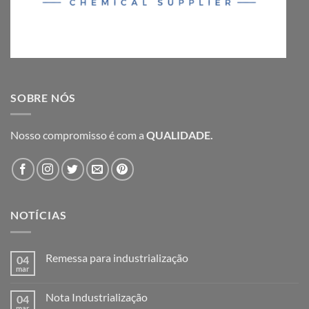
SOBRE NÓS
Nosso compromisso é com a
QUALIDADE.
NOTÍCIAS
Remessa para industrialização
04
mar
Nenhum
comentário
em
Nota Industrialização
04
Remessa
para
mar