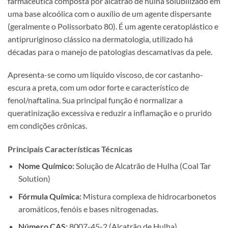
farmacêutica composta por alcatrão de hulha solubilizado em
uma base alcoólica com o auxílio de um agente dispersante
(geralmente o Polissorbato 80). É um agente ceratoplástico e
antipruriginoso clássico na dermatologia, utilizado há
décadas para o manejo de patologias descamativas da pele.
Apresenta-se como um líquido viscoso, de cor castanho-
escura a preta, com um odor forte e característico de
fenol/naftalina. Sua principal função é normalizar a
queratinização excessiva e reduzir a inflamação e o prurido
em condições crônicas.
Principais Características Técnicas
Nome Químico:
Solução de Alcatrão de Hulha (Coal Tar
Solution)
Fórmula Química:
Mistura complexa de hidrocarbonetos
aromáticos, fenóis e bases nitrogenadas.
Número CAS:
8007-45-2 (Alcatrão de Hulha)