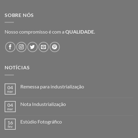
SOBRE NÓS
Nosso compromisso é com a
QUALIDADE.
NOTÍCIAS
Remessa para industrialização
04
mar
Nenhum
comentário
em
Nota Industrialização
04
Remessa
para
mar
Nenhum
industrialização
comentário
em
Estúdio Fotográfico
16
Nota
Industrialização
fev
Nenhum
comentário
em