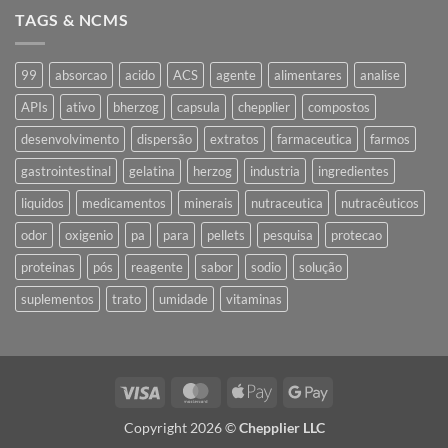
Estúdio
TAGS & NCMS
Fotográfico
99
absorcao
acido
ACS
agente
alimentares
analise
APIs
ativo
bherzog
capsula
chepplier
compostos
desenvolvimento
dispersão
extratos
farmaceutica
farmos
gastrointestinal
gelatina
herzog
industria
ingredientes
liquidos
medicamentos
minerais
nutraceutica
nutracêuticos
odor
oxigenio
pa
para
pellets
pesquisa
protecao
proteinas
pós
reagente
sabor
sodio
solução
suplementos
trato
umidade
vitaminas
Visa
MasterCard
Apple
Google
Pay
Pay
Copyright 2026 ©
Chepplier LLC