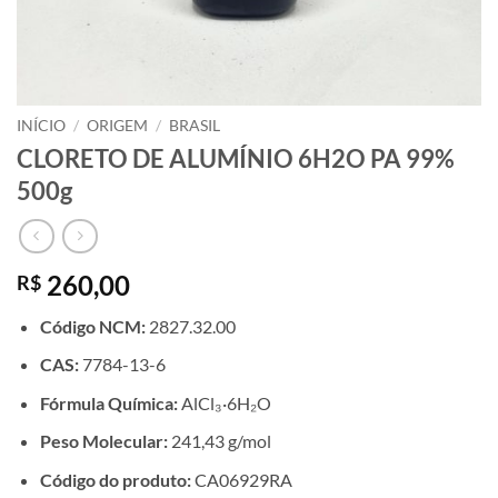
INÍCIO
/
ORIGEM
/
BRASIL
CLORETO DE ALUMÍNIO 6H2O PA 99%
500g
260,00
R$
Código NCM:
2827.32.00
CAS:
7784-13-6
Fórmula Química:
AlCl₃·6H₂O
Peso Molecular:
241,43 g/mol
Código do produto:
CA06929RA