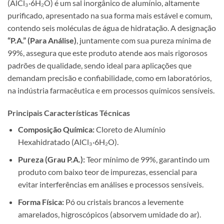
(AlCl₃·6H₂O) é um sal inorgânico de alumínio, altamente
purificado, apresentado na sua forma mais estável e comum,
contendo seis moléculas de água de hidratação. A designação
“P.A.” (Para Análise)
, juntamente com sua pureza mínima de
99%, assegura que este produto atende aos mais rigorosos
padrões de qualidade, sendo ideal para aplicações que
demandam precisão e confiabilidade, como em laboratórios,
na indústria farmacêutica e em processos químicos sensíveis.
Principais Características Técnicas
Composição Química:
Cloreto de Alumínio
Hexahidratado (AlCl₃·6H₂O).
Pureza (Grau P.A.):
Teor mínimo de 99%, garantindo um
produto com baixo teor de impurezas, essencial para
evitar interferências em análises e processos sensíveis.
Forma Física:
Pó ou cristais brancos a levemente
amarelados, higroscópicos (absorvem umidade do ar).