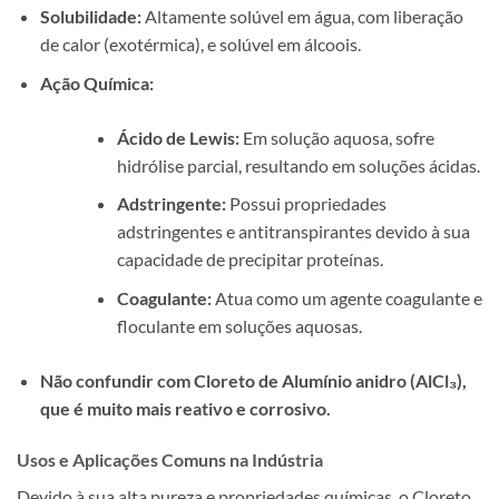
Solubilidade:
Altamente solúvel em água, com liberação
de calor (exotérmica), e solúvel em álcoois.
Ação Química:
Ácido de Lewis:
Em solução aquosa, sofre
hidrólise parcial, resultando em soluções ácidas.
Adstringente:
Possui propriedades
adstringentes e antitranspirantes devido à sua
capacidade de precipitar proteínas.
Coagulante:
Atua como um agente coagulante e
floculante em soluções aquosas.
Não confundir com Cloreto de Alumínio anidro (AlCl₃),
que é muito mais reativo e corrosivo.
Usos e Aplicações Comuns na Indústria
Devido à sua alta pureza e propriedades químicas, o Cloreto