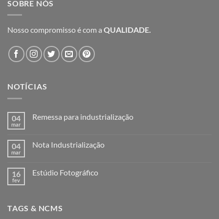
SOBRE NÓS
Nosso compromisso é com a
QUALIDADE.
NOTÍCIAS
Remessa para industrialização
04
mar
Nenhum
comentário
em
Nota Industrialização
04
Remessa
para
mar
Nenhum
industrialização
comentário
em
Estúdio Fotográfico
16
Nota
Industrialização
fev
Nenhum
comentário
em
Estúdio
TAGS & NCMS
Fotográfico