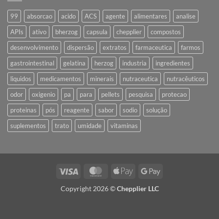
99
absorcao
acido
ACS
agente
alimentares
analise
APIs
ativo
bherzog
capsula
chepplier
compostos
desenvolvimento
dispersão
extratos
farmaceutica
farmos
gastrointestinal
gelatina
herzog
industria
ingredientes
liquidos
medicamentos
minerais
nutraceutica
nutracêuticos
odor
oxigenio
pa
para
pellets
pesquisa
protecao
proteinas
pós
reagente
sabor
sodio
solução
suplementos
trato
umidade
vitaminas
Visa
MasterCard
Apple
Google
Pay
Pay
Copyright 2026 ©
Chepplier LLC