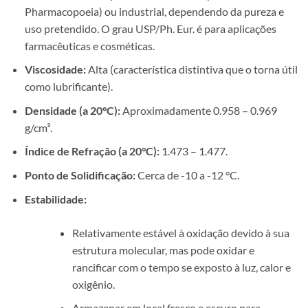
Pharmacopoeia) ou industrial, dependendo da pureza e
uso pretendido. O grau USP/Ph. Eur. é para aplicações
farmacêuticas e cosméticas.
Viscosidade:
Alta (característica distintiva que o torna útil
como lubrificante).
Densidade (a 20°C):
Aproximadamente 0.958 – 0.969
g/cm³.
Índice de Refração (a 20°C):
1.473 – 1.477.
Ponto de Solidificação:
Cerca de -10 a -12 °C.
Estabilidade:
Relativamente estável à oxidação devido à sua
estrutura molecular, mas pode oxidar e
rancificar com o tempo se exposto à luz, calor e
oxigênio.
Armazenar em local fresco e escuro para