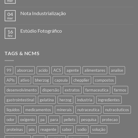
mar
Nenhum
comentário
em
Nota Industrialização
04
Remessa
para
mar
Nenhum
industrialização
comentário
em
Estúdio Fotográfico
16
Nota
Industrialização
fev
Nenhum
comentário
em
Estúdio
TAGS & NCMS
Fotográfico
99
absorcao
acido
ACS
agente
alimentares
analise
APIs
ativo
bherzog
capsula
chepplier
compostos
desenvolvimento
dispersão
extratos
farmaceutica
farmos
gastrointestinal
gelatina
herzog
industria
ingredientes
liquidos
medicamentos
minerais
nutraceutica
nutracêuticos
odor
oxigenio
pa
para
pellets
pesquisa
protecao
proteinas
pós
reagente
sabor
sodio
solução