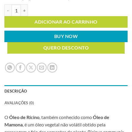
ÓLEO DE RICINO (MAMONA) 1LT quantidade
ADICIONAR AO CARRINHO
BUY NOW
QUERO DESCONTO
DESCRIÇÃO
AVALIAÇÕES (0)
O
Óleo de Rícino
, também conhecido como
Óleo de
Mamona
, é um óleo vegetal não volátil obtido pela
prensagem a frio das sementes da planta
Ricinus communis