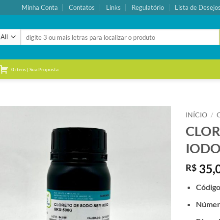
Minha Conta
Contatos
Links
Regulatório
Lista de Desejo
Pesquisar
por:
0 itens | Sua Proposta
INÍCIO
/
CLOR
Adicionar
IODO
à lista de
desejos
35,
R$
Códig
Númer