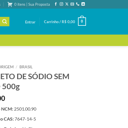
s
0 itens | Sua Proposta
0
Carrinho /
R$
0,00
Entrar
ORIGEM
/
BRASIL
ETO DE SÓDIO SEM
 500g
00
o NCM:
2501.00.90
o CAS:
7647-14-5