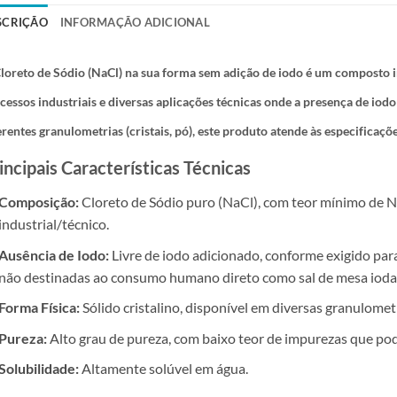
SCRIÇÃO
INFORMAÇÃO ADICIONAL
loreto de Sódio (NaCl)
na sua forma sem adição de iodo é um composto i
cessos industriais e diversas aplicações técnicas onde a presença de iodo
erentes granulometrias (cristais, pó), este produto atende às especificaçõe
incipais Características Técnicas
Composição:
Cloreto de Sódio puro (NaCl), com teor mínimo de N
industrial/técnico.
Ausência de Iodo:
Livre de iodo adicionado, conforme exigido para 
não destinadas ao consumo humano direto como sal de mesa ioda
Forma Física:
Sólido cristalino, disponível em diversas granulometri
Pureza:
Alto grau de pureza, com baixo teor de impurezas que pod
Solubilidade:
Altamente solúvel em água.