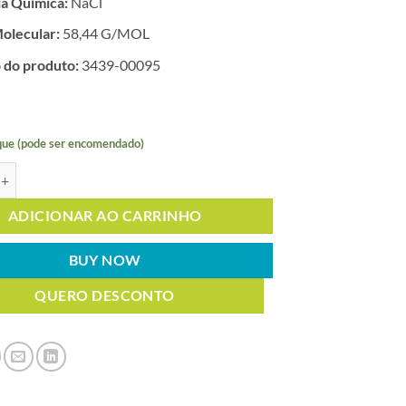
a Química:
NaCl
olecular:
58,44 G/MOL
 do produto:
3439-00095
que (pode ser encomendado)
E SÓDIO SEM IODO 500g quantidade
ADICIONAR AO CARRINHO
BUY NOW
QUERO DESCONTO