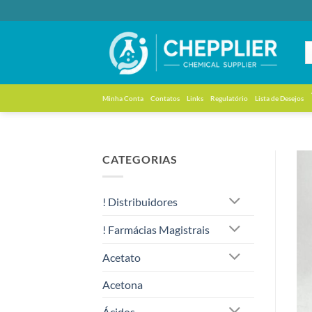
Skip
to
content
Minha Conta
Contatos
Links
Regulatório
Lista de Desejos
CATEGORIAS
! Distribuidores
! Farmácias Magistrais
Acetato
Acetona
Ácidos