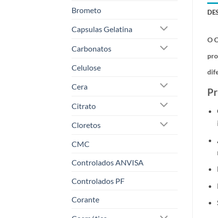
Brometo
DE
Capsulas Gelatina
O
C
Carbonatos
pro
Celulose
dif
Cera
Pr
Citrato
Cloretos
CMC
Controlados ANVISA
Controlados PF
Corante