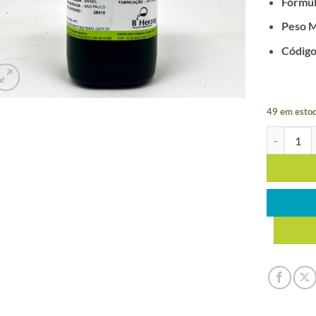
Fórmul
Peso M
Código
49 em esto
CLORETO D