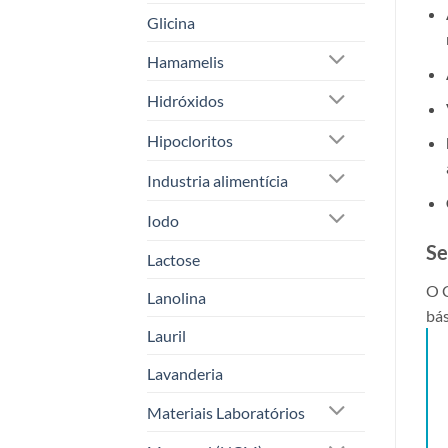
Glicina
Hamamelis
Hidróxidos
Hipocloritos
Industria alimentícia
Iodo
Se
Lactose
O C
Lanolina
bás
Lauril
Lavanderia
Materiais Laboratórios