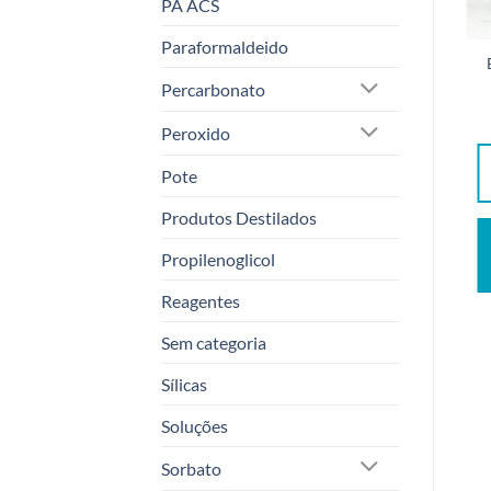
PA ACS
Paraformaldeido
ÁCIDO
XILOL XILENO PA ACS
TRICLOROACÉTICO PA
98,5% 1LT
Percarbonato
ACS 98% 250g
R$
420,00
R$
90,00
Peroxido
ADICIONAR AO
ADICIONAR AO
Pote
CARRINHO
CARRINHO
Produtos Destilados
QUERO
QUERO
Propilenoglicol
DESCONTO
DESCONTO
Reagentes
Sem categoria
Sílicas
Soluções
Sorbato