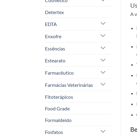
Cosmético
Us
Detertex
A v
EDTA
Enxofre
Essências
Estearato
Farmacêutico
Farmácias Veterinárias
Fitoterápicos
Food Grade
Formaldeido
Be
Fosfatos