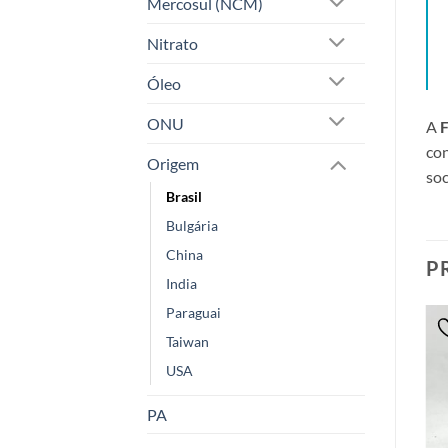
Mercosul (NCM)
Nitrato
Óleo
ONU
A
F
con
Origem
soc
Brasil
Bulgária
China
P
India
Paraguai
Taiwan
USA
PA