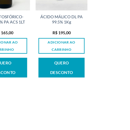
FOSFÓRICO-
ÁCIDO MÁLICO DL PA
% PA ACS 1LT
99.5% 1Kg
165,00
R$
195,00
IONAR AO
ADICIONAR AO
RRINHO
CARRINHO
UERO
QUERO
SCONTO
DESCONTO