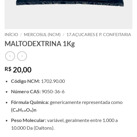
INÍCIO
/
MERCOSUL (NCM)
/
17.AÇUCARES E P. CONFEITARIA
MALTODEXTRINA 1Kg
20,00
R$
Código NCM:
1702.90.00
Número CAS:
9050-36-6
Fórmula Química:
genericamente representada como
(C₆H₁₀O₅)n
Peso Molecular:
variável, geralmente entre 1.000 a
10.000 Da (Daltons).