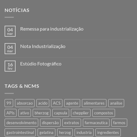
NOTÍCIAS
Remessa para industrialização
04
mar
Nenhum
comentário
em
Nota Industrialização
04
Remessa
para
mar
Nenhum
industrialização
comentário
em
Estúdio Fotográfico
16
Nota
Industrialização
fev
Nenhum
comentário
em
Estúdio
TAGS & NCMS
Fotográfico
99
absorcao
acido
ACS
agente
alimentares
analise
APIs
ativo
bherzog
capsula
chepplier
compostos
desenvolvimento
dispersão
extratos
farmaceutica
farmos
gastrointestinal
gelatina
herzog
industria
ingredientes