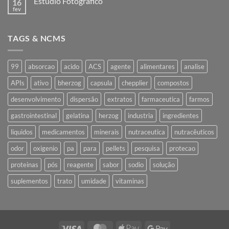
Estúdio Fotográfico
16
Nota
Industrialização
fev
Nenhum
comentário
em
Estúdio
TAGS & NCMS
Fotográfico
99
absorcao
acido
ACS
agente
alimentares
analise
APIs
ativo
bherzog
capsula
chepplier
compostos
desenvolvimento
dispersão
extratos
farmaceutica
farmos
gastrointestinal
gelatina
herzog
industria
ingredientes
liquidos
medicamentos
minerais
nutraceutica
nutracêuticos
odor
oxigenio
pa
para
pellets
pesquisa
protecao
proteinas
pós
reagente
sabor
sodio
solução
suplementos
trato
umidade
vitaminas
Visa
MasterCard
Apple
Google