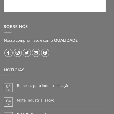
SOBRE NÓS
Nosso compromisso é com a
QUALIDADE.
NOTÍCIAS
Remessa para industrialização
04
mar
Nenhum
comentário
em
Nota Industrialização
04
Remessa
para
mar
Nenhum
industrialização
comentário
em