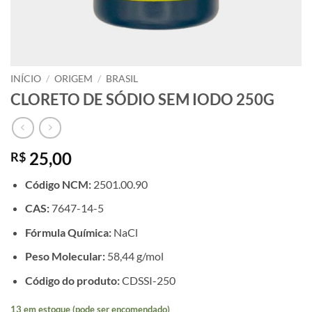
INÍCIO
/
ORIGEM
/
BRASIL
CLORETO DE SÓDIO SEM IODO 250G
25,00
R$
Código NCM:
2501.00.90
CAS:
7647-14-5
Fórmula Química:
NaCl
Peso Molecular:
58,44 g/mol
Código do produto:
CDSSI-250
13 em estoque (pode ser encomendado)