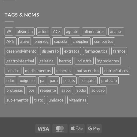
comentário
em
Estúdio
TAGS & NCMS
Fotográfico
99
absorcao
acido
ACS
agente
alimentares
analise
APIs
ativo
bherzog
capsula
chepplier
compostos
desenvolvimento
dispersão
extratos
farmaceutica
farmos
gastrointestinal
gelatina
herzog
industria
ingredientes
liquidos
medicamentos
minerais
nutraceutica
nutracêuticos
odor
oxigenio
pa
para
pellets
pesquisa
protecao
proteinas
pós
reagente
sabor
sodio
solução
suplementos
trato
umidade
vitaminas
Visa
MasterCard
Apple
Google
Pay
Pay