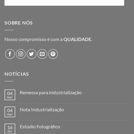
SOBRE NÓS
Nosso compromisso é com a
QUALIDADE.
NOTÍCIAS
Remessa para industrialização
04
mar
Nenhum
comentário
em
Nota Industrialização
04
Remessa
para
mar
Nenhum
industrialização
comentário
em
Estúdio Fotográfico
16
Nota
Industrialização
fev
Nenhum