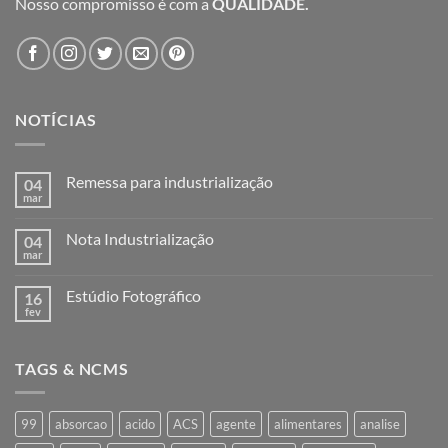
Nosso compromisso é com a
QUALIDADE.
NOTÍCIAS
Remessa para industrialização
04
mar
Nenhum
comentário
em
Nota Industrialização
04
Remessa
para
mar
Nenhum
industrialização
comentário
em
Estúdio Fotográfico
16
Nota
Industrialização
fev
Nenhum
comentário
em
Estúdio
TAGS & NCMS
Fotográfico
99
absorcao
acido
ACS
agente
alimentares
analise