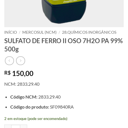
INÍCIO
/
MERCOSUL (NCM)
/
28.QUÍMICOS INORGÂNICOS
SULFATO DE FERRO II OSO 7H2O PA 99%
500g
150,00
R$
NCM: 2833.29.40
Código NCM:
2833.29.40
Código do produto:
SF09840RA
2 em estoque (pode ser encomendado)
SULFATO DE FERRO II OSO 7H2O PA 99% 500g quantidade